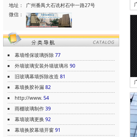
地址：
广州番禺大石诜村石中一路27号
微信：
幕墙维保玻璃拆除
77
外墙玻璃安装外墙玻璃吊
90
旧玻璃幕墙拆除改造
81
幕墙换胶补漏
82
http://www.
54
雨棚玻璃制作
39
幕墙玻璃更换
92
幕墙换胶幕墙开窗
91