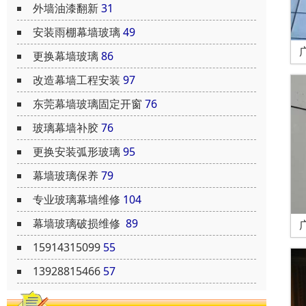
外墙油漆翻新
31
安装雨棚幕墙玻璃
49
更换幕墙玻璃
86
改造幕墙工程安装
97
东莞幕墙玻璃固定开窗
76
玻璃幕墙补胶
76
更换安装弧形玻璃
95
幕墙玻璃保养
79
专业玻璃幕墙维修
104
幕墙玻璃破损维修
89
15914315099
55
13928815466
57