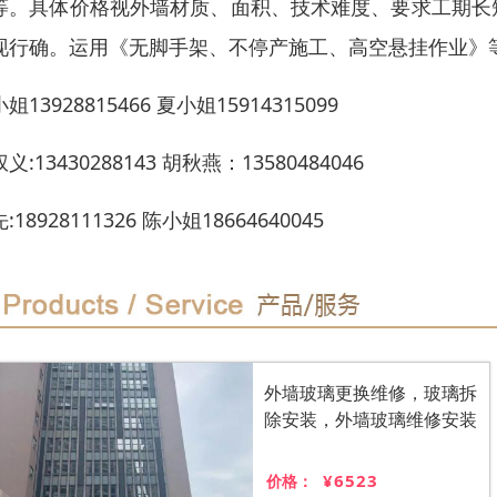
等。具体价格视外墙材质、面积、技术难度、要求工期长
现行确。运用《无脚手架、不停产施工、高空悬挂作业》等
姐13928815466 夏小姐15914315099
义:13430288143 胡秋燕：13580484046
:18928111326 陈小姐18664640045
外墙玻璃更换维修，玻璃拆
除安装，外墙玻璃维修安装
¥6523
价格：