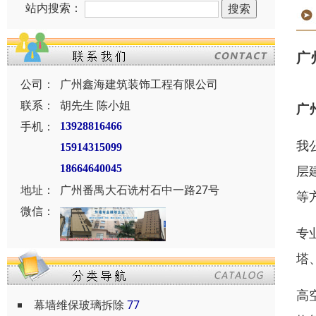
站内搜索：
广
公司：
广州鑫海建筑装饰工程有限公司
联系：
胡先生 陈小姐
广
手机：
13928816466
我
15914315099
层
18664640045
地址：
广州番禺大石诜村石中一路27号
等
微信：
专
塔
高
幕墙维保玻璃拆除
77