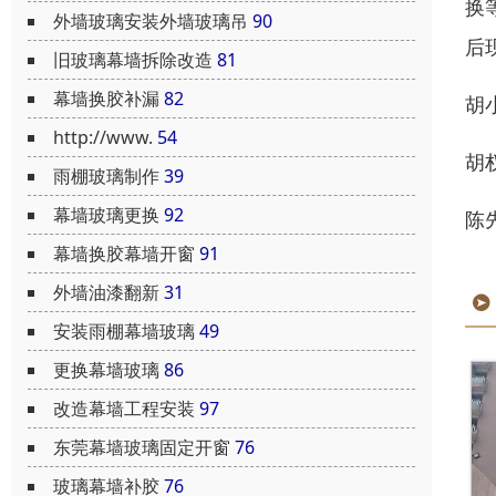
换
外墙玻璃安装外墙玻璃吊
90
后
旧玻璃幕墙拆除改造
81
幕墙换胶补漏
82
胡小
http://www.
54
胡权
雨棚玻璃制作
39
幕墙玻璃更换
92
陈先
幕墙换胶幕墙开窗
91
外墙油漆翻新
31
安装雨棚幕墙玻璃
49
更换幕墙玻璃
86
改造幕墙工程安装
97
东莞幕墙玻璃固定开窗
76
玻璃幕墙补胶
76