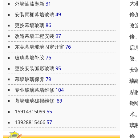
大
外墙油漆翻新
31
修
安装雨棚幕墙玻璃
49
改
更换幕墙玻璃
86
修
改造幕墙工程安装
97
东莞幕墙玻璃固定开窗
76
启
玻璃幕墙补胶
76
胶
更换安装弧形玻璃
95
安
幕墙玻璃保养
79
璃
专业玻璃幕墙维修
104
贴
幕墙玻璃破损维修
89
钢
15914315099
55
术
13928815466
57
璃
修