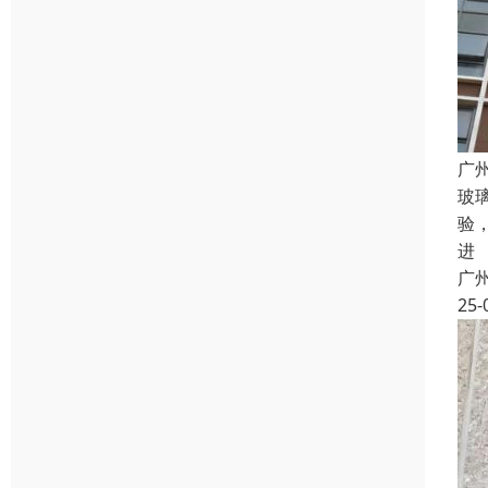
广
玻
验
进
广
25-