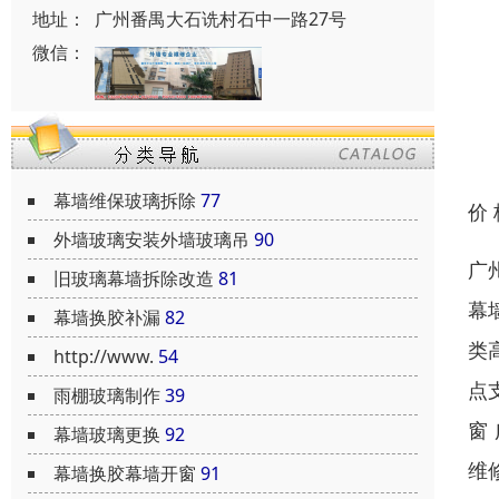
地址：
广州番禺大石诜村石中一路27号
微信：
幕墙维保玻璃拆除
77
价
外墙玻璃安装外墙玻璃吊
90
广
旧玻璃幕墙拆除改造
81
幕
幕墙换胶补漏
82
类
http://www.
54
点
雨棚玻璃制作
39
窗
幕墙玻璃更换
92
维
幕墙换胶幕墙开窗
91