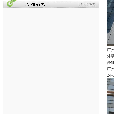
广
外
侵
广
24-