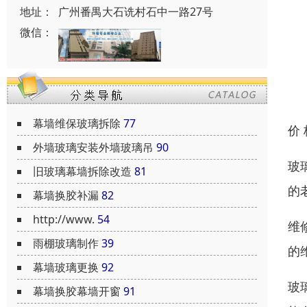
地址：
广州番禺大石诜村石中一路27号
微信：
幕墙维保玻璃拆除
77
价
外墙玻璃安装外墙玻璃吊
90
玻
旧玻璃幕墙拆除改造
81
的
幕墙换胶补漏
82
http://www.
54
维
雨棚玻璃制作
39
的
幕墙玻璃更换
92
玻
幕墙换胶幕墙开窗
91