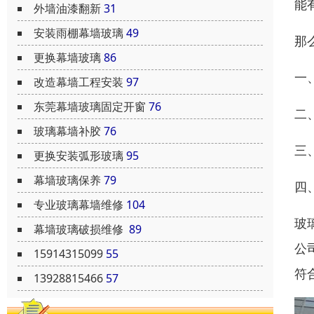
能
外墙油漆翻新
31
安装雨棚幕墙玻璃
49
那
更换幕墙玻璃
86
一
改造幕墙工程安装
97
东莞幕墙玻璃固定开窗
76
二
玻璃幕墙补胶
76
三
更换安装弧形玻璃
95
幕墙玻璃保养
79
四
专业玻璃幕墙维修
104
玻
幕墙玻璃破损维修
89
公
15914315099
55
符
13928815466
57