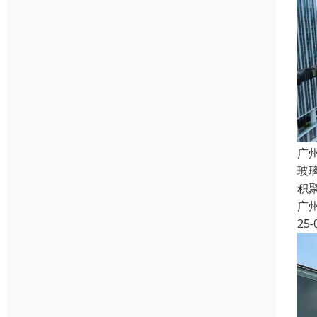
广
玻
积
广
25-