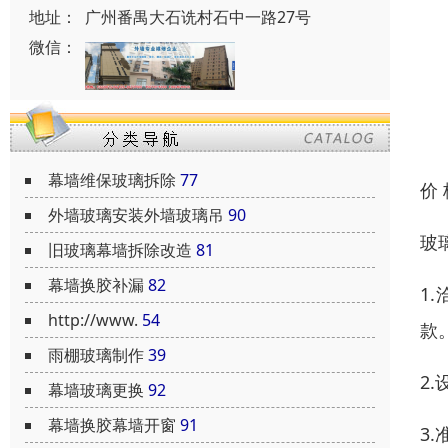
地址：
广州番禺大石诜村石中一路27号
微信：
幕墙维保玻璃拆除
77
价
外墙玻璃安装外墙玻璃吊
90
玻
旧玻璃幕墙拆除改造
81
幕墙换胶补漏
82
1
http://www.
54
款
雨棚玻璃制作
39
2
幕墙玻璃更换
92
幕墙换胶幕墙开窗
91
3