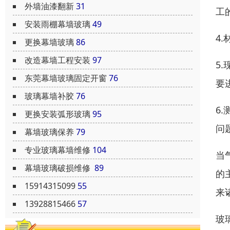
外墙油漆翻新
31
工
安装雨棚幕墙玻璃
49
4
更换幕墙玻璃
86
改造幕墙工程安装
97
5
东莞幕墙玻璃固定开窗
76
要
玻璃幕墙补胶
76
6
更换安装弧形玻璃
95
问
幕墙玻璃保养
79
专业玻璃幕墙维修
104
当
幕墙玻璃破损维修
89
的
15914315099
55
来
13928815466
57
玻